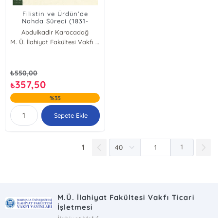
Filistin ve Ürdün’de
Nahda Süreci (1831-
1948);Hristiyan Arap
Abdulkadir Karacadağ
Aydınların Eğitim, Basın
M. Ü. İlahiyat Fakültesi Vakfı Yayınları
ve Edebiyata Katkısı
₺
550,00
357,50
₺
%35
Sepete Ekle
1
1
M.Ü. İlahiyat Fakültesi Vakfı Ticari
İşletmesi