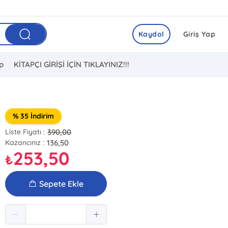
Kaydol
Giriş Yap
ip
KİTAPÇI GİRİŞİ İÇİN TIKLAYINIZ!!!
% 35 İndirim
390,00
Liste Fiyatı :
136,50
Kazancınız :
253,50
₺
Sepete Ekle