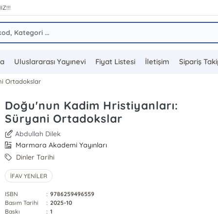
IZ!!!
da
Uluslararası Yayınevi
Fiyat Listesi
İletişim
Sipariş Tak
ni Ortadokslar
Doğu'nun Kadim Hristiyanları:
Süryani Ortadokslar
Abdullah Dilek
Marmara Akademi Yayınları
Dinler Tarihi
İFAV YENİLER
ISBN
:
9786259496559
Basım Tarihi
:
2025-10
Baskı
:
1