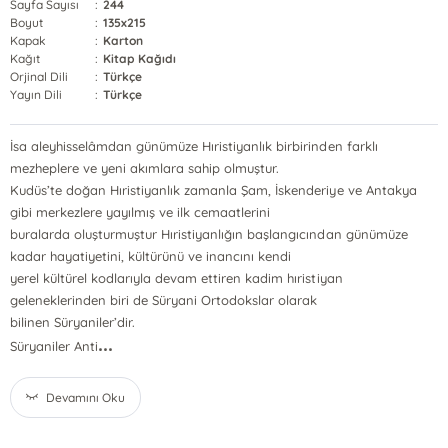
Sayfa Sayısı
:
244
Boyut
:
135x215
Kapak
:
Karton
Kağıt
:
Kitap Kağıdı
Orjinal Dili
:
Türkçe
Yayın Dili
:
Türkçe
İsa aleyhisselâmdan günümüze Hıristiyanlık birbirinden farklı
mezheplere ve yeni akımlara sahip olmuştur.
Kudüs’te doğan Hıristiyanlık zamanla Şam, İskenderiye ve Antakya
gibi merkezlere yayılmış ve ilk cemaatlerini
buralarda oluşturmuştur Hıristiyanlığın başlangıcından günümüze
kadar hayatiyetini, kültürünü ve inancını kendi
yerel kültürel kodlarıyla devam ettiren kadim hıristiyan
geleneklerinden biri de Süryani Ortodokslar olarak
bilinen Süryaniler’dir.
...
Süryaniler Anti
Devamını Oku