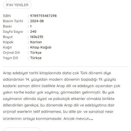
İFAV YENİLER
ISBN
:
9789755487298
Basım Tarihi
:
2024-08
Baskı
:
1
Sayfa Sayısı
:
240
Boyut
:
160x235
Kapak
:
Karton
Kağıt
:
Kitap Kağıdı
Orjinal Dili
:
Türkçe
Yayın Dili
:
Türkçe
Arap edebiyat tarihi kitaplarında daha çok Türk dönemi diye
adlandırılan 14. yüzyıldan modern dönemin başladığı 19. yüzyıla
kadarki zaman dilimi özellikle Arap dili ve edebiyatı açısından çok
yakın tarihe kadar yok sayılmış, görmezden gelinmiştir. Bu yok
sayılmanın altında siyasî ve psikolojik etkenler olmakla birlikte
dillendirilen gerekçe, bu dönemde Arap dili ve edebiyatına dair
orijinal! eserlerin telif edilmemesi, bu dille şiir ve sanatsal nesir
...
ürünlerinin ortaya konmamasıdır. Ancak mevcut