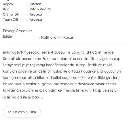
Kapak
:
Karton
Kağıt
:
Kitap Kağıdı
Orjinal Dili
:
Arapça
Yayın Dili
:
Arapça
Emeği Geçenler
Editör
:
Halil İbrahim Kaçar
el-Kıraatu'l-Müşeccia, serisi 4 düzeyi ile yabancı dil öğretiminde
önemli bir beceri olan ?okuma anlama' becerisini ilk seviyeden alıp
ileriye seviyeye taşımayı hedeflemektedir. Kitap, farklı ve renkli
konuları sade ve anlaşılır bir üslup ile ortaya koyarken, okuyucunun
konuya rahat bir şekilde intikalini sağlamak üzere özellikle girişleri,
bazen metin aralarını görsel malzemelerle desteklenmiştir. Metin
kavrama soruları, eş-zıt anlam kelime alıştırmaları, kalıp ve sözlük
...
çalışmaları ile yaban
Devamını Oku