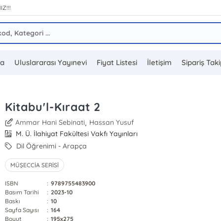
IZ!!!
da
Uluslararası Yayınevi
Fiyat Listesi
İletişim
Sipariş Tak
Kitabu'l-Kıraat 2
,
Ammar Hani Sebinati
Hassan Yusuf
M. Ü. İlahiyat Fakültesi Vakfı Yayınları
Dil Öğrenimi - Arapça
MÜŞECCİA SERİSİ
ISBN
:
9789755483900
Basım Tarihi
:
2023-10
Baskı
:
10
Sayfa Sayısı
:
164
Boyut
:
195x275