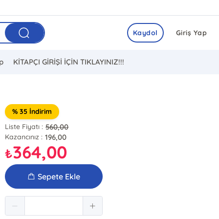
Kaydol
Giriş Yap
ip
KİTAPÇI GİRİŞİ İÇİN TIKLAYINIZ!!!
% 35 İndirim
560,00
Liste Fiyatı :
196,00
Kazancınız :
364,00
₺
Sepete Ekle