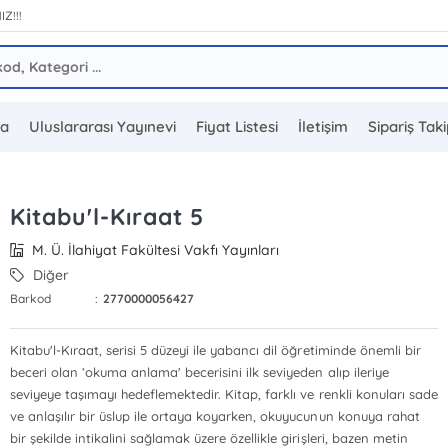
IZ!!!
da
Uluslararası Yayınevi
Fiyat Listesi
İletişim
Sipariş Tak
Kitabu'l-Kıraat 5
M. Ü. İlahiyat Fakültesi Vakfı Yayınları
Diğer
Barkod
:
2770000056427
Kitabu'l-Kıraat, serisi 5 düzeyi ile yabancı dil öğretiminde önemli bir
beceri olan ‘okuma anlama' becerisini ilk seviyeden alıp ileriye
seviyeye taşımayı hedeflemektedir. Kitap, farklı ve renkli konuları sade
ve anlaşılır bir üslup ile ortaya koyarken, okuyucunun konuya rahat
bir şekilde intikalini sağlamak üzere özellikle girişleri, bazen metin