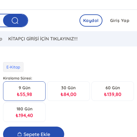
Kaydol
Giriş Yap
ip
KİTAPÇI GİRİŞİ İÇİN TIKLAYINIZ!!!
E-Kitap
Kiralama Süresi:
9 Gün
30 Gün
60 Gün
₺
55,98
₺
84,00
₺
139,80
180 Gün
₺
194,40
Sepete Ekle