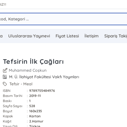
IZ!!!
da
Uluslararası Yayınevi
Fiyat Listesi
İletişim
Sipariş Tak
Tefsirin İlk Çağları
Muhammed Coşkun
M. Ü. İlahiyat Fakültesi Vakfı Yayınları
Tefsir - Meal
ISBN
:
9789755484976
Basım Tarihi
:
2019-11
Baskı
:
1
Sayfa Sayısı
:
528
Boyut
:
160x235
Kapak
:
Karton
Kağıt
:
2.Hamur
Yayın Dili
:
Türkçe