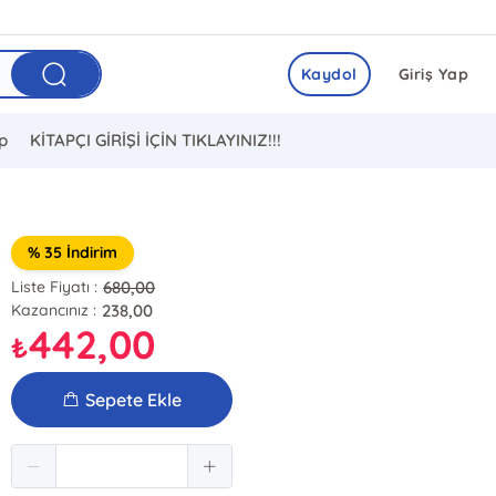
Kaydol
Giriş Yap
ip
KİTAPÇI GİRİŞİ İÇİN TIKLAYINIZ!!!
% 35 İndirim
680,00
Liste Fiyatı :
238,00
Kazancınız :
442,00
₺
Sepete Ekle