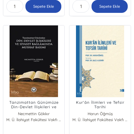
Sepete Ekle
Sepete Ekle
Tanzimattan Günümüze
Kur'ân İlimleri ve Tefsir
Din-Devlet İlişkileri ve
Tarihi
Siyaset Bağlamında
Necmettin Gökkır
Harun Öğmüş
Mushaf Basımı
M. Ü. İlahiyat Fakültesi Vakfı Yayınları
M. Ü. İlahiyat Fakültesi Vakfı Yayınları