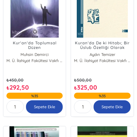
Kur'an'da Toplumsal
Kuran'da De ki Hitabı; Bir
Düzen
Üslub Özelliği Olarak
Muhsin Demirci
Aydın Temizer
M. Ü. İlahiyat Fakültesi Vakfı Yayınları
M. Ü. İlahiyat Fakültesi Vakfı Yayınları
₺
450,00
₺
500,00
292,50
325,00
₺
₺
%35
%35
Sepete Ekle
Sepete Ekle