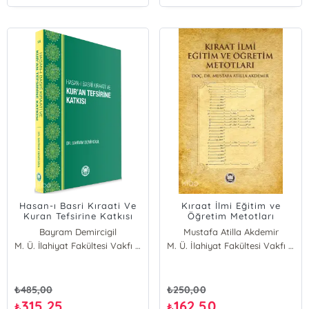
Hasan-ı Basri Kıraati Ve
Kıraat İlmi Eğitim ve
Kuran Tefsirine Katkısı
Öğretim Metotları
Bayram Demircigil
Mustafa Atilla Akdemir
M. Ü. İlahiyat Fakültesi Vakfı Yayınları
M. Ü. İlahiyat Fakültesi Vakfı Yayınları
₺
485,00
₺
250,00
315,25
162,50
₺
₺