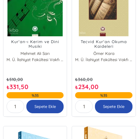
Kur'an-ı Kerim ve Dini
Tecvid Kur'an Okuma
Musiki
Kaideleri
Mehmet Ali Sarı
Ömer Kara
M. Ü. İlahiyat Fakültesi Vakfı Yayınları
M. Ü. İlahiyat Fakültesi Vakfı Yayınları
₺
510,00
₺
360,00
331,50
234,00
₺
₺
%35
%35
Sepete Ekle
Sepete Ekle