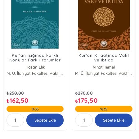
Kur'an Işığında Farklı
Kur'an Kıraatında Vakf
Konular Farklı Yorumlar
ve İbtida
Hasan Elik
Nihat Temel
M. Ü. İlahiyat Fakültesi Vakfı Yayınları
M. Ü. İlahiyat Fakültesi Vakfı Yayınları
₺
250,00
₺
270,00
162,50
175,50
₺
₺
%35
%35
Sepete Ekle
Sepete Ekle