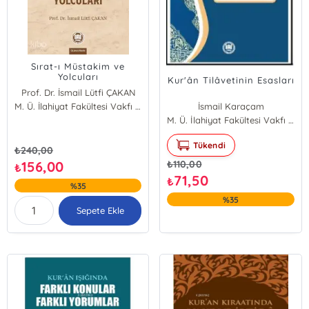
Sırat-ı Müstakim ve
Yolcuları
Kur'ân Tilâvetinin Esasları
Prof. Dr. İsmail Lütfi ÇAKAN
M. Ü. İlahiyat Fakültesi Vakfı Yayınları
İsmail Karaçam
M. Ü. İlahiyat Fakültesi Vakfı Yayınları
Tükendi
₺
240,00
156,00
₺
110,00
₺
71,50
₺
%35
%35
Sepete Ekle