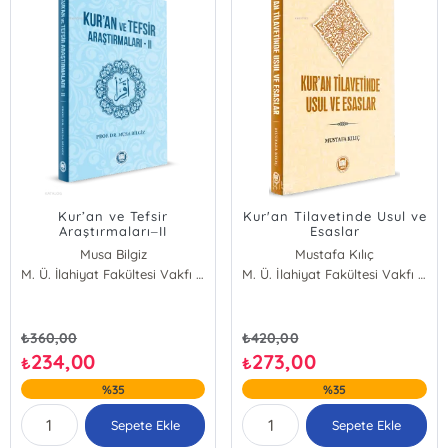
Kur’an ve Tefsir
Kur'an Tilavetinde Usul ve
Araştırmaları‒II
Esaslar
Musa Bilgiz
Mustafa Kılıç
M. Ü. İlahiyat Fakültesi Vakfı Yayınları
M. Ü. İlahiyat Fakültesi Vakfı Yayınları
₺
360,00
₺
420,00
234,00
273,00
₺
₺
%35
%35
Sepete Ekle
Sepete Ekle