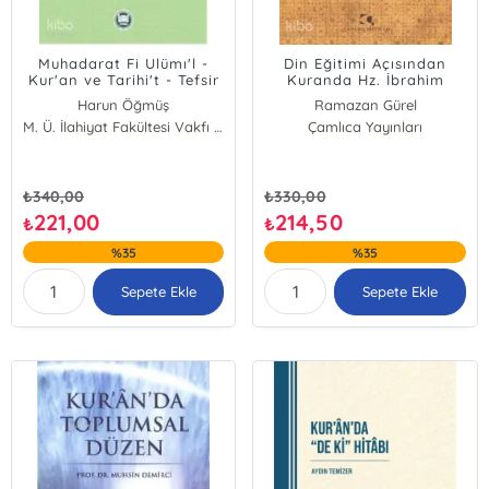
Muhadarat Fi Ulümı'l -
Din Eğitimi Açısından
Kur'an ve Tarihi't - Tefsir
Kuranda Hz. İbrahim
(a.s.)
Harun Öğmüş
Ramazan Gürel
M. Ü. İlahiyat Fakültesi Vakfı Yayınları
Çamlıca Yayınları
₺
340,00
₺
330,00
221,00
214,50
₺
₺
%35
%35
Sepete Ekle
Sepete Ekle