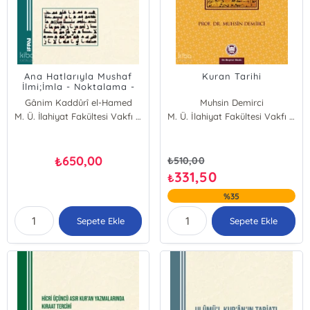
Ana Hatlarıyla Mushaf
Kuran Tarihi
İlmi;İmla - Noktalama -
Harekeleme
Gânim Kaddûrî el-Hamed
Muhsin Demirci
M. Ü. İlahiyat Fakültesi Vakfı Yayınları
M. Ü. İlahiyat Fakültesi Vakfı Yayınları
650,00
₺
₺
510,00
331,50
₺
%35
Sepete Ekle
Sepete Ekle