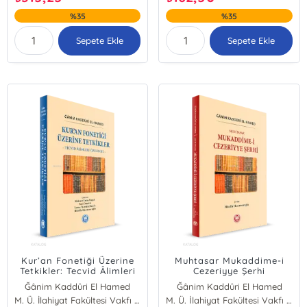
%35
%35
Sepete Ekle
Sepete Ekle
Kur’an Fonetiği Üzerine
Muhtasar Mukaddime-i
Tetkikler: Tecvid Âlimleri
Cezeriyye Şerhi
Özelinde
Ğânim Kaddûri El Hamed
Ğânim Kaddûri El Hamed
M. Ü. İlahiyat Fakültesi Vakfı Yayınları
M. Ü. İlahiyat Fakültesi Vakfı Yayınları