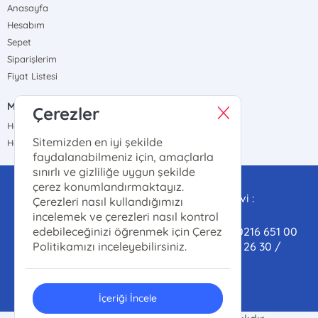
Anasayfa
Hesabım
Sepet
Siparişlerim
Fiyat Listesi
MÜŞTERİ HİZMETLERİ
Çerezler
Hafta içi : 09.00-17.00
Sitemizden en iyi şekilde
Hafta sonu : 09.00-17.00
faydalanabilmeniz için, amaçlarla
sınırlı ve gizliliğe uygun şekilde
Satış ve Dağıtım Destek:
çerez konumlandırmaktayız.
satis@marmarailahiyatvakfi.org Yayınevi :
Çerezleri nasıl kullandığımızı
yayinevi@marmarailahiyatvakfi.org
incelemek ve çerezleri nasıl kontrol
Satış-Dağıtım Tel/Whatsapp (Toptan) : 0216 651 00
edebileceğinizi öğrenmek için Çerez
61 / Kitap-kahve(Perakende) : 0 553 804 26 30 /
Politikamızı inceleyebilirsiniz.
Yayınevi : 0531 409 40 30
İçeriği İncele