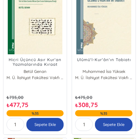
Hicri Üçüncü Asır Kur'an
Ulûmü'l-Kur'ân'ın Tabiatı
Yazmalarında Kıraat
Tercihi;Türk ve İslam
Betül Genan
Muhammed İsa Yüksek
Eserleri Müzesi Şam
M. Ü. İlahiyat Fakültesi Vakfı Yayınları
M. Ü. İlahiyat Fakültesi Vakfı Yayınları
Evrakı Koleksiyonu Örneği
₺
735,00
₺
475,00
477,75
308,75
₺
₺
%35
%35
Sepete Ekle
Sepete Ekle