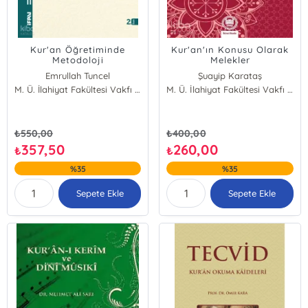
Kur'an Öğretiminde
Kur'an'ın Konusu Olarak
Metodoloji
Melekler
Emrullah Tuncel
Şuayip Karataş
M. Ü. İlahiyat Fakültesi Vakfı Yayınları
M. Ü. İlahiyat Fakültesi Vakfı Yayınları
₺
550,00
₺
400,00
357,50
260,00
₺
₺
%35
%35
Sepete Ekle
Sepete Ekle