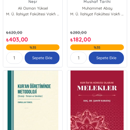
Neşr
Mushaf Tarihi
Ali Osman Yüksel
Muhammet Abay
M. Ü. İlahiyat Fakültesi Vakfı Yayınları
M. Ü. İlahiyat Fakültesi Vakfı Yayınları
₺
620,00
₺
280,00
403,00
182,00
₺
₺
%35
%35
Sepete Ekle
Sepete Ekle