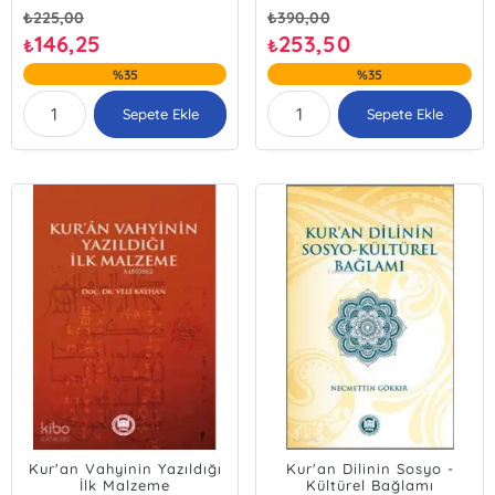
₺
225,00
₺
390,00
146,25
253,50
₺
₺
%35
%35
Sepete Ekle
Sepete Ekle
Kur'an Vahyinin Yazıldığı
Kur'an Dilinin Sosyo -
İlk Malzeme
Kültürel Bağlamı