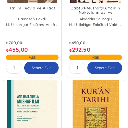
Ta'lim Tecvid ve Kıraat
Zabtu'l-Mushaf;Kur'an'ın
Noktalanması ve
Harekelenmesinin
Ramazan Pakdil
Alaaddin Salihoğlu
Kavramsal Çerçevesi,
M. Ü. İlahiyat Fakültesi Vakfı Yayınları
M. Ü. İlahiyat Fakültesi Vakfı Yayınları
Tarihçesi, Ekolleri ve
Günümüz Uygulamaları
₺
700,00
₺
450,00
455,00
292,50
₺
₺
%35
%35
Sepete Ekle
Sepete Ekle