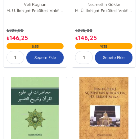
Veli Kayhan
Necmettin Gökkır
M. Ü. İlahiyat Fakültesi Vakfı Yayınları
M. Ü. İlahiyat Fakültesi Vakfı Yayınları
₺
225,00
₺
225,00
146,25
146,25
₺
₺
%35
%35
Sepete Ekle
Sepete Ekle