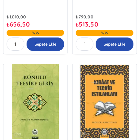
₺
1.010,00
₺
790,00
656,50
513,50
₺
₺
%35
%35
Sepete Ekle
Sepete Ekle