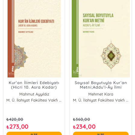
Kur'an İlimleri Edebiyatı
Sayısal Boyutuyla Kur’an
(Hicri 10. Asra Kadar)
Metni;Addu’l-Ây İlmi
Mahmut Ayyıldız
Mehmet Kara
M. Ü. İlahiyat Fakültesi Vakfı Yayınları
M. Ü. İlahiyat Fakültesi Vakfı Yayınları
₺
420,00
₺
360,00
273,00
234,00
₺
₺
%35
%35