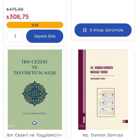
₺
475,00
308,75
₺
%35
E-Kitap Görüntüle
Sepete Ekle
İbn Cezerî ve Tayyibetü'n-
Hz. Osman Sonrası