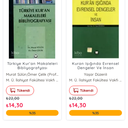
Türkiye Kur'an Makaleleri
Kuran Işığında Evrensel
Bibliyografyası
Dengeler Ve İnsan
Murat Sülün;Ömer Çelik (Prof. Dr.)
Yaşar Düzenli
Murat Sülün
M. Ü. İlahiyat Fakültesi Vakfı Yayınları
M. Ü. İlahiyat Fakültesi Vakfı Yayınları
Ömer Çelik (Prof. Dr.)
Tükendi
Tükendi
₺
22,00
₺
22,00
14,30
14,30
₺
₺
%35
%35