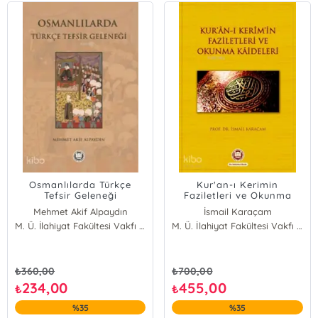
Osmanlılarda Türkçe
Kur'an-ı Kerimin
Tefsir Geleneği
Faziletleri ve Okunma
Kaideleri
Mehmet Akif Alpaydın
İsmail Karaçam
M. Ü. İlahiyat Fakültesi Vakfı Yayınları
M. Ü. İlahiyat Fakültesi Vakfı Yayınları
₺
360,00
₺
700,00
234,00
455,00
₺
₺
%35
%35