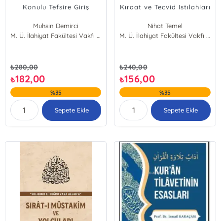
Konulu Tefsire Giriş
Kıraat ve Tecvid Istılahları
Muhsin Demirci
Nihat Temel
M. Ü. İlahiyat Fakültesi Vakfı Yayınları
M. Ü. İlahiyat Fakültesi Vakfı Yayınları
₺
280,00
₺
240,00
182,00
156,00
₺
₺
%35
%35
Sepete Ekle
Sepete Ekle