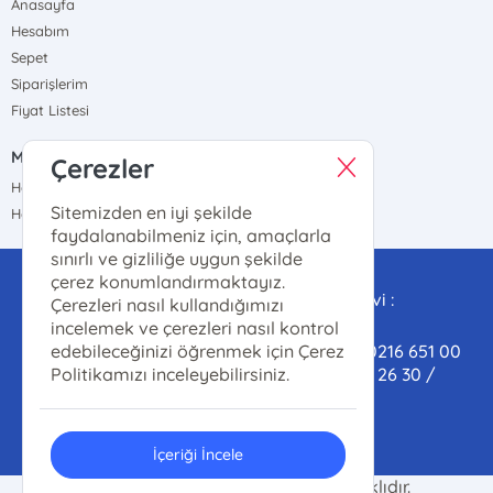
Anasayfa
Hesabım
Sepet
Siparişlerim
Fiyat Listesi
MÜŞTERİ HİZMETLERİ
Çerezler
Hafta içi : 09.00-17.00
Sitemizden en iyi şekilde
Hafta sonu : 09.00-17.00
faydalanabilmeniz için, amaçlarla
sınırlı ve gizliliğe uygun şekilde
Satış ve Dağıtım Destek:
çerez konumlandırmaktayız.
satis@marmarailahiyatvakfi.org Yayınevi :
Çerezleri nasıl kullandığımızı
yayinevi@marmarailahiyatvakfi.org
incelemek ve çerezleri nasıl kontrol
Satış-Dağıtım Tel/Whatsapp (Toptan) : 0216 651 00
edebileceğinizi öğrenmek için Çerez
61 / Kitap-kahve(Perakende) : 0 553 804 26 30 /
Politikamızı inceleyebilirsiniz.
Yayınevi : 0531 409 40 30
İçeriği İncele
© 2024 İlahiyat Vakfı. Her hakkı saklıdır.