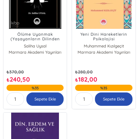
Ölüme Uyanmak
Yeni Dini Hareketlerin
(Yaşayanların Dilinden
Psikolojisi
Ölüm Eşiği Deneyimleri)
Saliha Uysal
Muhammed Kızılgeçit
Marmara Akademi Yayınları
Marmara Akademi Yayınları
₺
370,00
₺
280,00
240,50
182,00
₺
₺
%35
%35
Sepete Ekle
Sepete Ekle