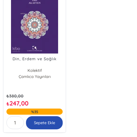
Din, Erdem ve Sağlık
Kolektif
Çamlıca Yayınları
₺
380,00
247,00
₺
%35
Sepete Ekle