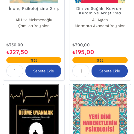
İnanç Psikolojisine Giriş
Din ve Sağlık; Kavram,
Kuram ve Araştırma
Ali Ulvi Mehmedoğlu
Ali Ayten
Çamlıca Yayınları
Marmara Akademi Yayınları
₺
350,00
₺
300,00
227,50
195,00
₺
₺
%35
%35
Sepete Ekle
Sepete Ekle