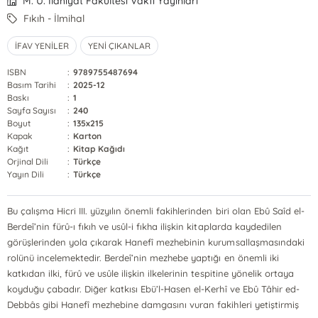
M. Ü. İlahiyat Fakültesi Vakfı Yayınları
Fıkıh - İlmihal
İFAV YENİLER
YENİ ÇIKANLAR
ISBN
:
9789755487694
Basım Tarihi
:
2025-12
Baskı
:
1
Sayfa Sayısı
:
240
Boyut
:
135x215
Kapak
:
Karton
Kağıt
:
Kitap Kağıdı
Orjinal Dili
:
Türkçe
Yayın Dili
:
Türkçe
Bu çalışma Hicri III. yüzyılın önemli fakihlerinden biri olan Ebû Saîd el-
Berdeî’nin fürû-ı fıkıh ve usûl-i fıkha ilişkin kitaplarda kaydedilen
görüşlerinden yola çıkarak Hanefî mezhebinin kurumsallaşmasındaki
rolünü incelemektedir. Berdeî’nin mezhebe yaptığı en önemli iki
katkıdan ilki, fürû ve usûle ilişkin ilkelerinin tespitine yönelik ortaya
koyduğu çabadır. Diğer katkısı Ebü’l-Hasen el-Kerhî ve Ebû Tâhir ed-
Debbâs gibi Hanefî mezhebine damgasını vuran fakihleri yetiştirmiş