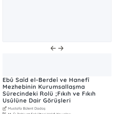
Ebû Saîd el-Berdeî ve Hanefî
Mezhebinin Kurumsallaşma
Sürecindeki Rolü ;Fıkıh ve Fıkıh
Usûlüne Dair Görüşleri
Mustafa Bülent Dadaş