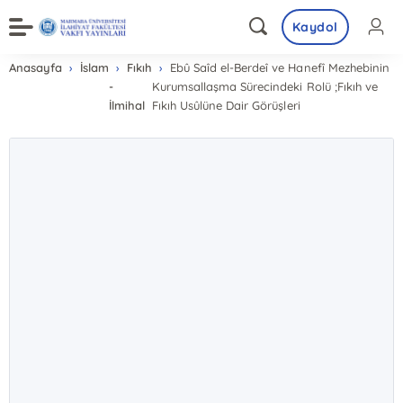
Kaydol
Anasayfa
İslam
Fıkıh
Ebû Saîd el-Berdeî ve Hanefî Mezhebinin
-
Kurumsallaşma Sürecindeki Rolü ;Fıkıh ve
İlmihal
Fıkıh Usûlüne Dair Görüşleri