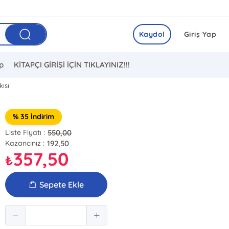
Kaydol
Giriş Yap
ip
KİTAPÇI GİRİŞİ İÇİN TIKLAYINIZ!!!
kısı
% 35 İndirim
550,00
Liste Fiyatı :
192,50
Kazancınız :
357,50
₺
Sepete Ekle