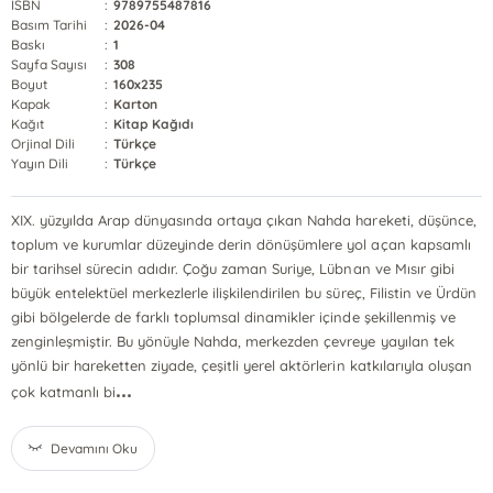
ISBN
:
9789755487816
Basım Tarihi
:
2026-04
Baskı
:
1
Sayfa Sayısı
:
308
Boyut
:
160x235
Kapak
:
Karton
Kağıt
:
Kitap Kağıdı
Orjinal Dili
:
Türkçe
Yayın Dili
:
Türkçe
XIX. yüzyılda Arap dünyasında ortaya çıkan Nahda hareketi, düşünce,
toplum ve kurumlar düzeyinde derin dönüşümlere yol açan kapsamlı
bir tarihsel sürecin adıdır. Çoğu zaman Suriye, Lübnan ve Mısır gibi
büyük entelektüel merkezlerle ilişkilendirilen bu süreç, Filistin ve Ürdün
gibi bölgelerde de farklı toplumsal dinamikler içinde şekillenmiş ve
zenginleşmiştir. Bu yönüyle Nahda, merkezden çevreye yayılan tek
yönlü bir hareketten ziyade, çeşitli yerel aktörlerin katkılarıyla oluşan
...
çok katmanlı bi
Devamını Oku