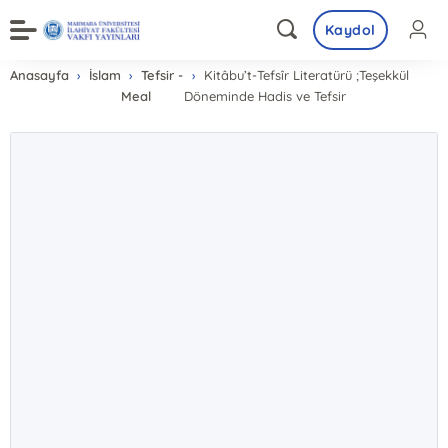
Kaydol
Anasayfa
İslam
Tefsir -
Kitâbu’t-Tefsîr Literatürü ;Teşekkül
Meal
Döneminde Hadis ve Tefsir