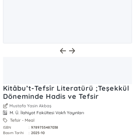
Kitâbu’t-Tefsîr Literatürü ;Teşekkül
Döneminde Hadis ve Tefsir
Mustafa Yasin Akbaş
M. Ü. İlahiyat Fakültesi Vakfı Yayınları
Tefsir - Meal
ISBN
:
9789755487038
Basım Tarihi
:
2025-10