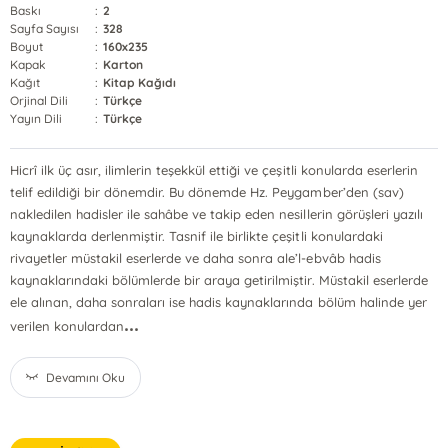
Baskı
:
2
Sayfa Sayısı
:
328
Boyut
:
160x235
Kapak
:
Karton
Kağıt
:
Kitap Kağıdı
Orjinal Dili
:
Türkçe
Yayın Dili
:
Türkçe
Hicrî ilk üç asır, ilimlerin teşekkül ettiği ve çeşitli konularda eserlerin
telif edildiği bir dönemdir. Bu dönemde Hz. Peygamber’den (sav)
nakledilen hadisler ile sahâbe ve takip eden nesillerin görüşleri yazılı
kaynaklarda derlenmiştir. Tasnif ile birlikte çeşitli konulardaki
rivayetler müstakil eserlerde ve daha sonra ale’l-ebvâb hadis
kaynaklarındaki bölümlerde bir araya getirilmiştir. Müstakil eserlerde
ele alınan, daha sonraları ise hadis kaynaklarında bölüm halinde yer
...
verilen konulardan
Devamını Oku