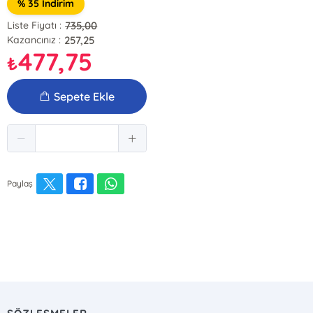
% 35 İndirim
735,00
Liste Fiyatı :
257,25
Kazancınız :
477,75
₺
Sepete Ekle
Paylaş