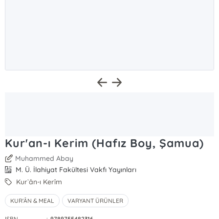
Kur'an-ı Kerim (Hafız Boy, Şamua)
Muhammed Abay
M. Ü. İlahiyat Fakültesi Vakfı Yayınları
Kur`ân-ı Kerîm
KUR'ÂN & MEAL
VARYANT ÜRÜNLER
ISBN
:
9789755482316