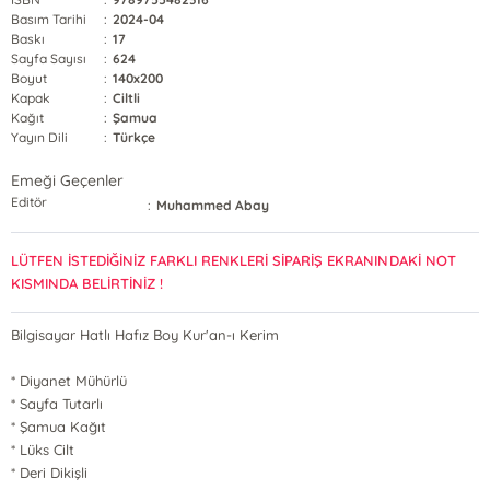
Basım Tarihi
:
2024-04
Baskı
:
17
Sayfa Sayısı
:
624
Boyut
:
140x200
Kapak
:
Ciltli
Kağıt
:
Şamua
Yayın Dili
:
Türkçe
Emeği Geçenler
Editör
:
Muhammed Abay
LÜTFEN İSTEDİĞİNİZ FARKLI RENKLERİ SİPARİŞ EKRANINDAKİ NOT
KISMINDA BELİRTİNİZ !
Bilgisayar Hatlı Hafız Boy Kur'an-ı Kerim
* Diyanet Mühürlü
* Sayfa Tutarlı
* Şamua Kağıt
* Lüks Cilt
* Deri Dikişli