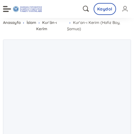
Kaydol
Anasayfa
İslam
Kur`ân-ı
Kur'an-ı Kerim (Hafız Boy,
Kerîm
Şamua)