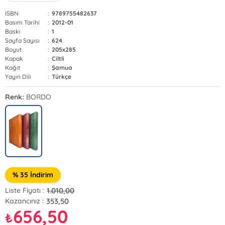
ISBN
:
9789755482637
Basım Tarihi
:
2012-01
Baskı
:
1
Sayfa Sayısı
:
624
Boyut
:
205x285
Kapak
:
Ciltli
Kağıt
:
Şamua
Yayın Dili
:
Türkçe
Renk:
BORDO
% 35 İndirim
1.010,00
Liste Fiyatı :
353,50
Kazancınız :
656,50
₺