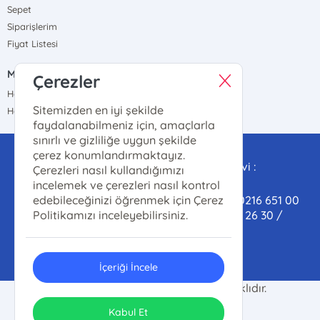
Sepet
Siparişlerim
Fiyat Listesi
MÜŞTERİ HİZMETLERİ
Çerezler
Hafta içi : 09.00-17.00
Sitemizden en iyi şekilde
Hafta sonu : 09.00-17.00
faydalanabilmeniz için, amaçlarla
sınırlı ve gizliliğe uygun şekilde
Satış ve Dağıtım Destek:
çerez konumlandırmaktayız.
satis@marmarailahiyatvakfi.org Yayınevi :
Çerezleri nasıl kullandığımızı
yayinevi@marmarailahiyatvakfi.org
incelemek ve çerezleri nasıl kontrol
Satış-Dağıtım Tel/Whatsapp (Toptan) : 0216 651 00
edebileceğinizi öğrenmek için Çerez
61 / Kitap-kahve(Perakende) : 0 553 804 26 30 /
Politikamızı inceleyebilirsiniz.
Yayınevi : 0531 409 40 30
İçeriği İncele
© 2024 İlahiyat Vakfı. Her hakkı saklıdır.
ONSO
Tasarım & Uygulama
Kabul Et