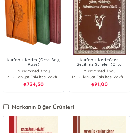
Kur'an-ı Kerim (Orta Boy,
Kur'an-ı Kerim'den
Kuşe)
Seçilmiş Sureler (Orta
Boy);
Muhammed Abay
Muhammed Abay
Yasin,Tebareke,Hamimler
M. Ü. İlahiyat Fakültesi Vakfı Yayınları
M. Ü. İlahiyat Fakültesi Vakfı Yayınları
Ve Amme Cüz'ü
734,50
91,00
₺
₺
Markanın Diğer Ürünleri