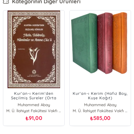
Kategorinin Diğer Ürünleri
Kur'an-ı Kerim'den
Kur'an-ı Kerim (Hafız Boy,
Seçilmiş Sureler (Orta
Kuşe Kağıt)
Boy);
Muhammed Abay
Muhammed Abay
Yasin,Tebareke,Hamimler
M. Ü. İlahiyat Fakültesi Vakfı Yayınları
M. Ü. İlahiyat Fakültesi Vakfı Yayınları
Ve Amme Cüz'ü
91,00
585,00
₺
₺