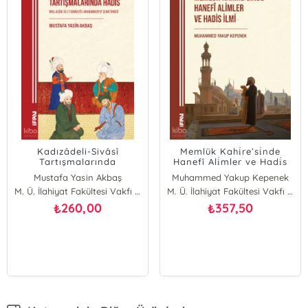
î
Memlük Kahi̇re’si̇nde
Filistin ve Ürdün’
a
Hanefî Ali̇mler ve Hadi̇s
Nahda Süreci (183
 Et-
İlmi̇
1948);Hristiyan Ar
aş
Muhammed Yakup Kepenek
Abdulkadir Karacad
diyye
Aydınların Eğitim, B
M. Ü. İlahiyat Fakültesi Vakfı Yayınları
M. Ü. İlahiyat Fakültesi Vakfı Yayınları
ve Edebiyata Katkı
357,50
357,50
₺
₺