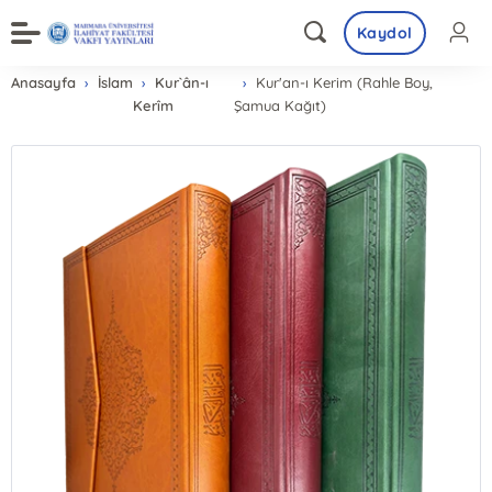
Kaydol
Anasayfa
İslam
Kur`ân-ı
Kur'an-ı Kerim (Rahle Boy,
Kerîm
Şamua Kağıt)