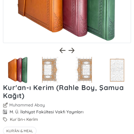
Kur'an-ı Kerim (Rahle Boy, Şamua
Kağıt)
Muhammed Abay
M. Ü. İlahiyat Fakültesi Vakfı Yayınları
Kur`ân-ı Kerîm
KUR'ÂN & MEAL