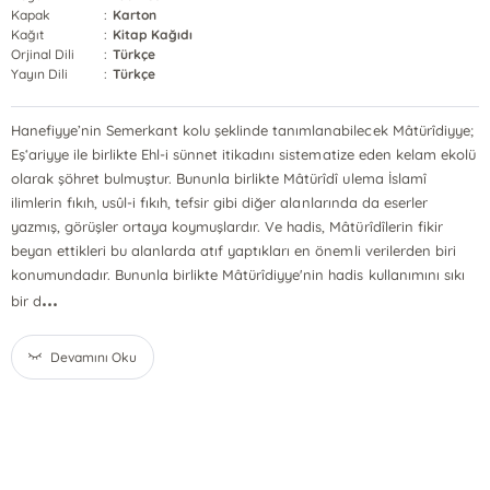
Kapak
:
Karton
Kağıt
:
Kitap Kağıdı
Orjinal Dili
:
Türkçe
Yayın Dili
:
Türkçe
Hanefiyye’nin Semerkant kolu şeklinde tanımlanabilecek Mâtürîdiyye;
Eş‘ariyye ile birlikte Ehl-i sünnet itikadını sistematize eden kelam ekolü
olarak şöhret bulmuştur. Bununla birlikte Mâtürîdî ulema İslamî
ilimlerin fıkıh, usûl-i fıkıh, tefsir gibi diğer alanlarında da eserler
yazmış, görüşler ortaya koymuşlardır. Ve hadis, Mâtürîdîlerin fikir
beyan ettikleri bu alanlarda atıf yaptıkları en önemli verilerden biri
konumundadır. Bununla birlikte Mâtürîdiyye'nin hadis kullanımını sıkı
...
bir d
Devamını Oku