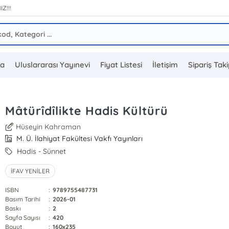
IZ!!!
da
Uluslararası Yayınevi
Fiyat Listesi
İletişim
Sipariş Tak
Mâtürîdîlikte Hadis Kültürü
Hüseyin Kahraman
M. Ü. İlahiyat Fakültesi Vakfı Yayınları
Hadis - Sünnet
İFAV YENİLER
ISBN
:
9789755487731
Basım Tarihi
:
2026-01
Baskı
:
2
Sayfa Sayısı
:
420
Boyut
:
160x235