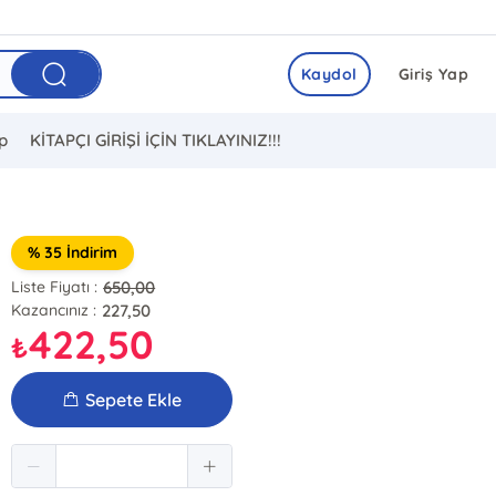
Kaydol
Giriş Yap
ip
KİTAPÇI GİRİŞİ İÇİN TIKLAYINIZ!!!
% 35 İndirim
650,00
Liste Fiyatı :
227,50
Kazancınız :
422,50
₺
Sepete Ekle