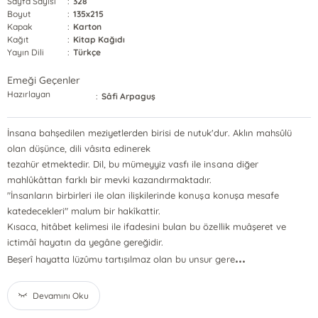
Sayfa Sayısı
:
328
Boyut
:
135x215
Kapak
:
Karton
Kağıt
:
Kitap Kağıdı
Yayın Dili
:
Türkçe
Emeği Geçenler
Hazırlayan
:
Sâfi Arpaguş
İnsana bahşedilen meziyetlerden birisi de nutuk'dur. Aklın mahsûlü
olan düşünce, dili vâsıta edinerek
tezahür etmektedir. Dil, bu mümeyyiz vasfı ile insana diğer
mahlûkâttan farklı bir mevki kazandırmaktadır.
"İnsanların birbirleri ile olan ilişkilerinde konuşa konuşa mesafe
katedecekleri" malum bir hakîkattir.
Kısaca, hitâbet kelimesi ile ifadesini bulan bu özellik muâşeret ve
ictimâî hayatın da yegâne gereğidir.
...
Beşerî hayatta lüzûmu tartışılmaz olan bu unsur gere
Devamını Oku