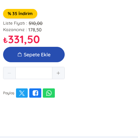
% 35 İndirim
510,00
Liste Fiyatı :
178,50
Kazancınız :
331,50
₺
Sepete Ekle
Paylaş