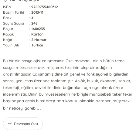
ISBN
:
9789755480312
Basım Tarihi
:
2013-11
Baskı
:
4
Sayfa Sayısı
:
248
Boyut
:
160x235
Kapak
:
Karton
Kağıt
:
2.Hamur
Yayın Dili
:
Türkçe
Bu bir din sosyolojisi çalışmasıdır. Özel maksadı, dinin bütün temel
sosyal müesseselerdeki müşterek tesirinin olup olmadığının
araştırılmasıdır. Çalışmamız dine ait genel ve fonksiyonel bilgilerden
sonra, yedi esas üzerinde toplanmıştır. Ahlâk, hukuk, ekonomi, san at,
teknoloji, eğitim, devlet ile dinin bağıntıları, ayrı ayrı olmak üzere
incelenmiştir. Dinin bu müesseselerin herbiriyle münasebeti teker teker
başlıbaşına geniş birer araştırma konusu olmakla beraber, müşterek
...
bir neticeyi görebi
Devamını Oku