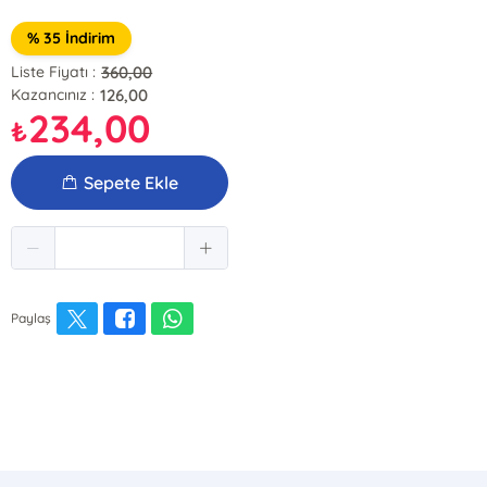
% 35 İndirim
360,00
Liste Fiyatı :
126,00
Kazancınız :
234,00
₺
Sepete Ekle
Paylaş