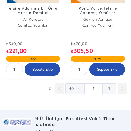
Tefsire Adanmış Bir Ömür
Kur’an’a ve Tefsire
Muhsin Demirci
Adanmış Ömürler
Ali Karataş
Gökhan Atmaca
Çamlıca Yayınları
Gökhan Atmaca
Çamlıca Yayınları
Ali Karataş
₺
340,00
₺
470,00
221,00
305,50
₺
₺
%35
%35
Sepete Ekle
Sepete Ekle
2
1
M.Ü. İlahiyat Fakültesi Vakfı Ticari
İşletmesi