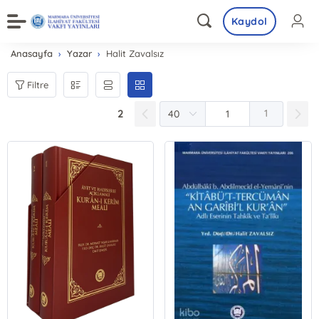
Kaydol
Anasayfa
Yazar
Halit Zavalsız
Filtre
2
1