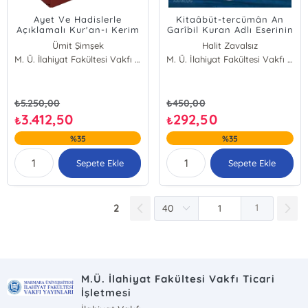
Ayet Ve Hadislerle
Kitaâbüt-tercümân An
Açıklamalı Kur'an-ı Kerim
Garîbil Kuran Adlı Eserinin
Meali (Ciltli)
Tahkîk ve Talîkı
Ümit Şimşek
Halit Zavalsız
Halit Zavalsız
M. Ü. İlahiyat Fakültesi Vakfı Yayınları
M. Ü. İlahiyat Fakültesi Vakfı Yayınları
M. Yaşar Kandemir
₺
5.250,00
₺
450,00
3.412,50
292,50
₺
₺
%35
%35
Sepete Ekle
Sepete Ekle
2
1
M.Ü. İlahiyat Fakültesi Vakfı Ticari
İşletmesi